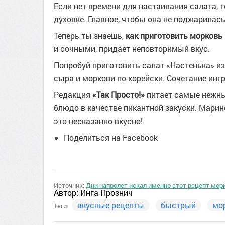
Если нет времени для настаивания салата, 
духовке. Главное, чтобы она не поджарилась
Теперь ты знаешь,
как приготовить морковь 
и сочными, придает неповторимый вкус.
Попробуй приготовить салат «Настенька» из
сыра и моркови по-корейски. Сочетание инг
Редакция
«Так Просто!»
питает самые нежные
блюдо в качестве пикантной закуски. Мари
это несказанно вкусно!
Поделиться на Facebook
Источник:
Дни напролет искал именно этот рецепт мор
Автор:
Инга Прознич
вкусные рецепты
быстрый
мо
Теги: