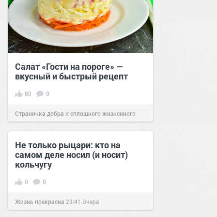
Салат «Гости на пороге» —
вкусный и быстрый рецепт
80
9
Страничка добра и сплошного жизненного
позитива!
10:01
05 окт 2020
Не только рыцари: кто на
самом деле носил (и носит)
кольчугу
0
0
Жизнь прекрасна
23:41
Вчера