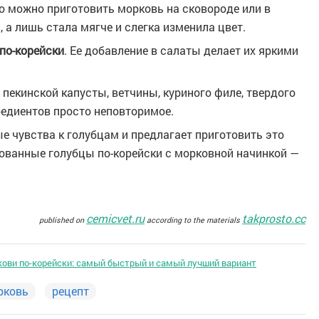
то можно приготовить морковь на сковороде или в
, а лишь стала мягче и слегка изменила цвет.
по-корейски
. Ее добавление в салаты делает их яркими
 пекинской капусты, ветчины, куриного филе, твердого
редиентов просто неповторимое.
 чувства к голубцам и предлагает приготовить это
нованные голубцы по-корейски с морковной начинкой —
cemicvet.ru
takprosto.cc
published on
according to the materials
кови по-корейски: самый быстрый и самый лучший вариант
рковь
рецепт