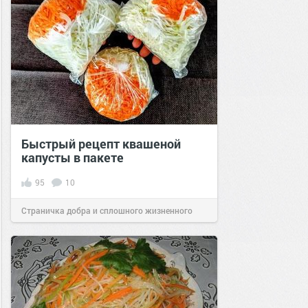
Быстрый рецепт квашеной
капусты в пакете
95
10
Страничка добра и сплошного жизненного
позитива!
09:01
17 сен 2021