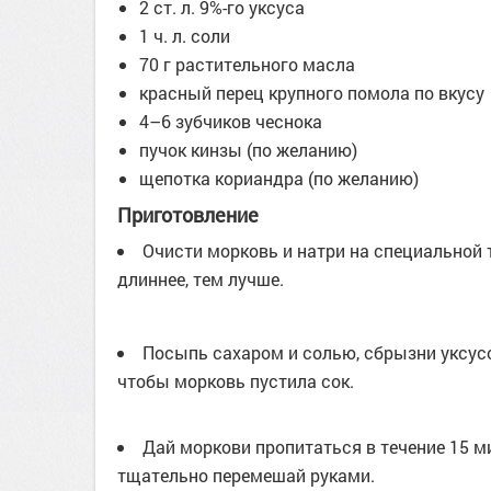
2 ст. л. 9%-го уксуса
1 ч. л. соли
70 г растительного масла
красный перец крупного помола по вкусу
4–6 зубчиков чеснока
пучок кинзы (по желанию)
щепотка кориандра (по желанию)
Приготовление
Очисти морковь и натри на специальной 
длиннее, тем лучше.
Посыпь сахаром и солью, сбрызни уксусо
чтобы морковь пустила сок.
Дай моркови пропитаться в течение 15 м
тщательно перемешай руками.