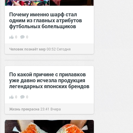
Почему именно шарф стал
одним из главных атрибутов
футбольных болельщиков
0
0
Человек познаёт мир
00:52
Сегодня
По какой причине с прилавков
уже давно исчезла продукция
легендарных японских брендов
0
0
Жизнь прекрасна
23:41
Вчера