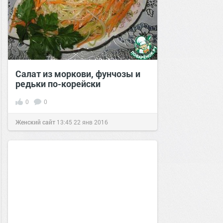
Салат из моркови, фунчозы и
редьки по-корейски
0
0
Женский сайт
13:45
22 янв 2016