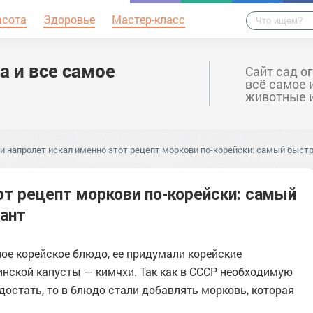
асота
Здоровье
Мастер-класс
а и все самое
Сайт сад о
всё самое 
животные 
и напролет искал именно этот рецепт моркови по-корейски: самый быст
от рецепт моркови по-корейски: самый
ант
ое корейское блюдо, ее придумали корейские
инской капусты — кимчхи. Так как в СССР необходимую
достать, то в блюдо стали добавлять морковь, которая