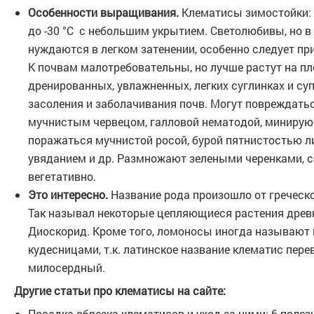
Особенности выращивания.
Клематисы зимостойки:
до -30 °С с небольшим укрытием. Светолюбивы, но в
нуждаются в легком затенении, особенно следует пр
К почвам малотребовательны, но лучше растут на п
дренированных, увлажненных, легких суглинках и суп
засоления и заболачивания почв. Могут повреждат
мучнистым червецом, галловой нематодой, минирую
поражаться мучнистой росой, бурой пятнистостью л
увяданием и др. Размножают зелеными черенками, с
вегетативно.
Это интересно.
Название рода произошло от греческо
Так называл некоторые цепляющиеся растения древ
Диоскорид. Кроме того, ломоносы иногда называю
кудесницами, т.к. латинское название клематис пере
милосердный.
Другие статьи про клематисы на сайте:
Посадка обрезка клематисов и уход за ними: 6 поле