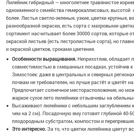
Лилейник гибридный — многолетнее травянистое корне
одноименного семейства гемерокаллисовых, высотой от
более. Листья светло-зеленые, узкие, цветки крупные, 
разнообразной окраски, есть сорта с махровыми цвет
сортимент насчитывает более 30000 сортов, которые о
окраской листьев (есть пестролистные сорта), но глав
и окраской цветков, сроками цветения.
Особенности выращивания.
Неприхотлив, обладает 
совместимостью в смешанных посадках, устойчив к 
Зимостоек: даже в центральных и северных регионах
почвам не требователен, но лучше растёт и цветёт н
Предпочитает солнечное месторасположение, но може
жаркое сухое лето лилейники отзывчивы на обильны
Высаживают лилейники с небольшим заглублением ко
чем на 2 см). Посадочную яму готовят глубиной 40-50
плодородным субстратом, компостом и перепревши
Это интересно.
За то, что цветки лилейника цветут вс