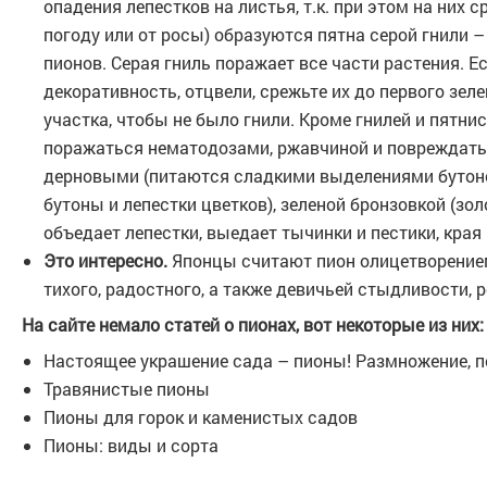
опадения лепестков на листья, т.к. при этом на них 
погоду или от росы) образуются пятна серой гнили –
пионов. Серая гниль поражает все части растения. Е
декоративность, отцвели, срежьте их до первого зеле
участка, чтобы не было гнили. Кроме гнилей и пятни
поражаться нематодозами, ржавчиной и повреждат
дерновыми (питаются сладкими выделениями бутоно
бутоны и лепестки цветков), зеленой бронзовкой (зо
объедает лепестки, выедает тычинки и пестики, края
Это интересно.
Японцы считают пион олицетворением
тихого, радостного, а также девичьей стыдливости, 
На сайте немало статей о пионах, вот некоторые из них:
Настоящее украшение сада – пионы! Размножение, п
Травянистые пионы
Пионы для горок и каменистых садов
Пионы: виды и сорта