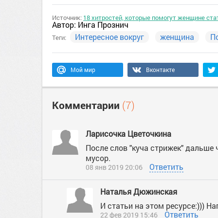
Источник:
18 хитростей, которые помогут женщине ста
Автор:
Инга Прознич
Интересное вокруг
женщина
П
Теги:
Мой мир
Вконтакте
Комментарии
(7)
Ларисочка Цветочкина
После слов "куча стрижек" дальше 
мусор.
Ответить
08 янв 2019 20:06
Наталья Дюжинская
И статьи на этом ресурсе:))) Н
Ответить
22 фев 2019 15:46