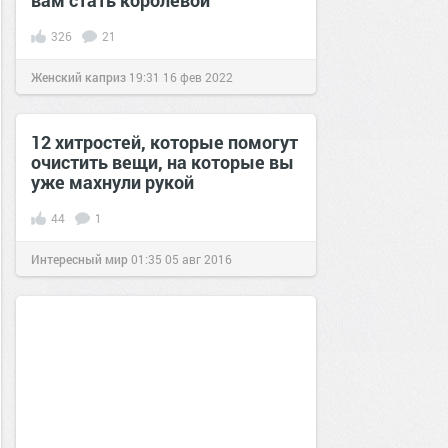
вам стать королевой
326
21
Женский каприз
19:31
16 фев 2022
12 хитростей, которые помогут
очистить вещи, на которые вы
уже махнули рукой
44
1
Интересный мир
01:35
05 авг 2016