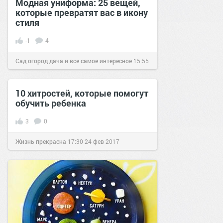
Модная униформа: 25 вещей,
которые превратят вас в икону
стиля
-1
4
Сад огород дача и все самое интересное
15:55
08 окт 2018
10 хитростей, которые помогут
обучить ребенка
3
0
Жизнь прекрасна
17:30
24 фев 2017