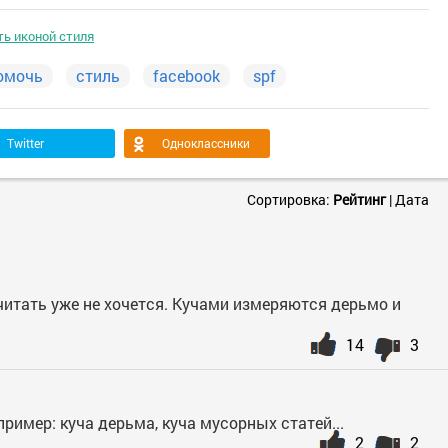
ть иконой стиля
омочь
стиль
facebook
spf
Twitter
Одноклассники
Сортировка:
Рейтинг
|
Дата
читать уже не хочется. Кучами измеряются дерьмо и
14
3
апример: куча дерьма, куча мусорных статей...
2
2