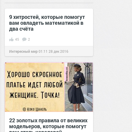
30 окт 2018
9 хитростей, которые помогут
вам овладеть математикой в
два счёта
45
2
Интересный мир
01:11
28 дек 2016
22 золотых правила от великих
модельеров, которые помогут