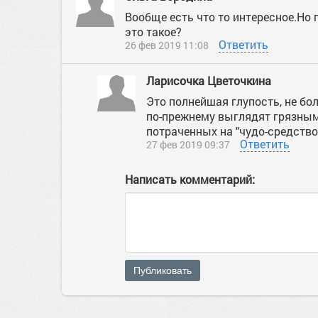
Вообще есть что то интересное.Но
это такое?
Ответить
26 фев 2019 11:08
Ларисочка Цветочкина
Это полнейшая глупость, не бол
по-прежнему выглядят грязными
потраченных на "чудо-средство
Ответить
27 фев 2019 09:37
Написать комментарий:
Публиковать