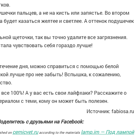
ков.
шечки пальцев, а не на кисть или запястье. Во втором
 будет казаться желтее и светлее. А оттенок подушечек
ой щеточки, так вы точно удалите все загрязнения.
стала чувствовать себя гораздо лучше!
 течение дня, можно справиться с помощью белой
кой лучше про нее забыть! Вспышка, к сожалению,
ство.
все 100%! А у вас есть свои лайфхаки? Расскажите о
ериалом с теми, кому он может быть полезен.
Источник: fabiosa.ru
оделитесь с друзьями на Facebook:
cemicvet.ru
lamp.im — Под лампой
ished on
according to the materials