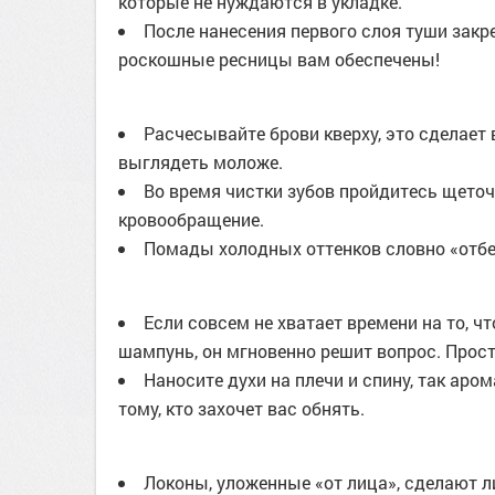
которые не нуждаются в укладке.
После нанесения первого слоя туши закре
роскошные ресницы вам обеспечены!
Расчесывайте брови кверху, это сделает
выглядеть моложе.
Во время чистки зубов пройдитесь щето
кровообращение.
Помады холодных оттенков словно «отбе
Если совсем не хватает времени на то, 
шампунь, он мгновенно решит вопрос. Просто
Наносите духи на плечи и спину, так аром
тому, кто захочет вас обнять.
Локоны, уложенные «от лица», сделают л