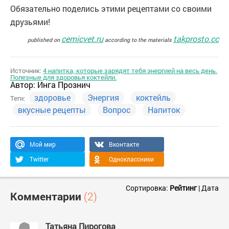
Обязательно поделись этими рецептами со своими
друзьями!
cemicvet.ru
takprosto.cc
published on
according to the materials
Источник:
4 напитка, которые зарядят тебя энергией на весь день.
Полезные для здоровья коктейли.
Автор:
Инга Прознич
здоровье
Энергия
коктейль
Теги:
вкусные рецепты
Вопрос
Напиток
Мой мир
Вконтакте
Twitter
Одноклассники
Сортировка:
Рейтинг
|
Дата
Комментарии
(2)
Татьяна Пирогова