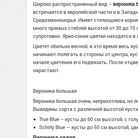
Широко распространенный вид –
вероника
встречается в европейской части и в Западн
Средиземноморье. Имеет стелющиеся корнев
много прямых стеблей высотой от 30 до 70
супротивно. Ярко-синие цветки находятся в
Цветет обильно весной, в это время весь ку
начинают полегать в стороны от центра, ку
начале цветения его подвязать. После отцве
нарастают.
Вероника большая
Вероника большая очень неприхотлива, но л
Выведены сорта с различной высотой куста
True Blue – кусты до 60 см высотой, с г
Schirly Blue — кусты до 50 см высотой, ц
Вероника седая