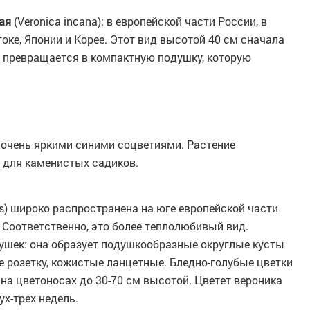
дая
(Verоnica incаna): в европейской части России, в
оке, Японии и Корее. Этот вид высотой 40 см сначала
я превращается в компактную подушку, которую
 очень яркими синими соцветиями. Растение
т для каменистых садиков.
des) широко распространена на юге европейской части
. Соответственно, это более теплолюбивый вид.
душек: она образует подушкообразные округлые кусты
е розетку, кожистые ланцетные. Бледно-голубые цветки
а цветоносах до 30-70 см высотой. Цветет вероника
х-трех недель.