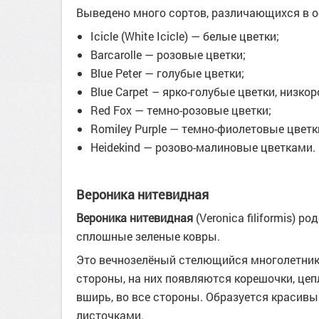
Выведено много сортов, различающихся в о
Icicle (White Icicle) — белые цветки;
Barcarolle — розовые цветки;
Blue Peter — голубые цветки;
Blue Carpet – ярко-голубые цветки, низко
Red Fox — темно-розовые цветки;
Romiley Purple — темно-фиолетовые цветк
Heidekind — розово-малиновые цветками.
Вероника нитевидная
Вероника нитевидная
(Veronica filiformis) р
сплошные зеленые ковры.
Это вечнозелёный стелющийся многолетник.
стороны, на них появляются корешочки, цеп
вширь, во все стороны. Образуется красив
листочками.