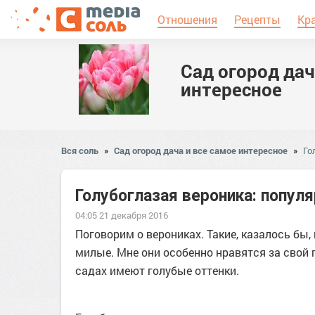
Отношения
Рецепты
Кр
Сад огород дач
интересное
Вся соль
»
Сад огород дача и все самое интересное
»
Го
Голубоглазая вероника: попу
04:05 21 декабря 2016
Поговорим о верониках. Такие, казалось бы,
милые. Мне они особенно нравятся за свой г
садах имеют голубые оттенки.