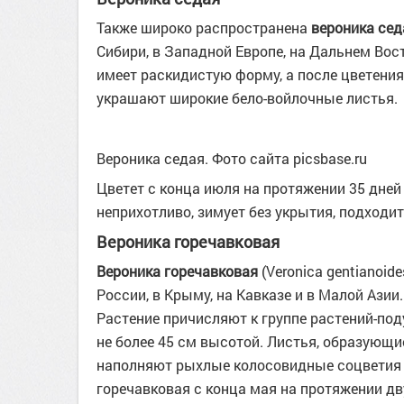
Также широко распространена
вероника се
Сибири, в Западной Европе, на Дальнем Вост
имеет раскидистую форму, а после цветени
украшают широкие бело-войлочные листья.
Вероника седая. Фото сайта picsbase.ru
Цветет с конца июля на протяжении 35 дней
неприхотливо, зимует без укрытия, подходи
Вероника горечавковая
Вероника горечавковая
(Veronica gentianoi
России, в Крыму, на Кавказе и в Малой Азии
Растение причисляют к группе растений-по
не более 45 см высотой. Листья, образующи
наполняют рыхлые колосовидные соцветия н
горечавковая с конца мая на протяжении дву