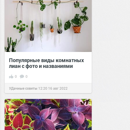
Популярные виды комнатных
лиан с фото и названиями
0
0
УДачные советы
12:20
16 авг 2022