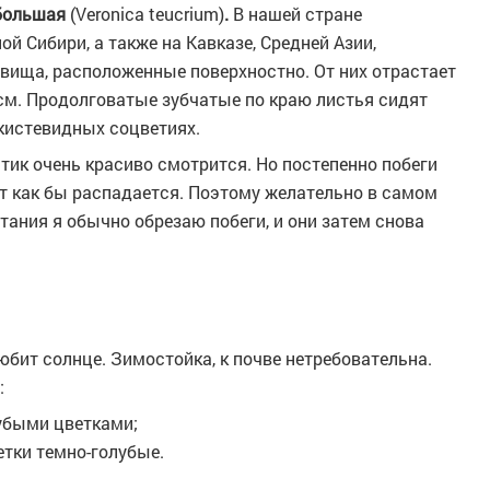
 большая
(Veronica teucrium)
.
В нашей стране
ой Сибири, а также на Кавказе, Средней Азии,
ища, расположенные поверхностно. От них отрастает
 см. Продолговатые зубчатые по краю листья сидят
 кистевидных соцветиях.
стик очень красиво смотрится. Но постепенно побеги
ст как бы распадается. Поэтому желательно в самом
тания я обычно обрезаю побеги, и они затем снова
юбит солнце. Зимостойка, к почве нетребовательна.
:
олубыми цветками;
ветки темно-голубые.