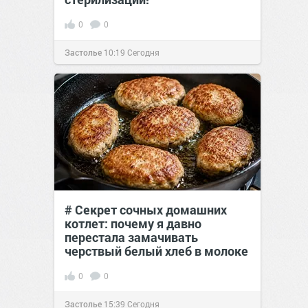
0
0
Застолье
10:19
Сегодня
# Секрет сочных домашних
котлет: почему я давно
перестала замачивать
черствый белый хлеб в молоке
0
0
Застолье
15:39
Сегодня