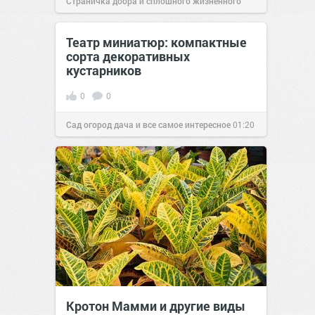
Страничка добра и сплошного жизненного
позитива!
12:15
05 авг 2024
Театр миниатюр: компактные
сорта декоративных
кустарников
0
0
Сад огород дача и все самое интересное
01:20
11 сен 2016
Кротон Мамми и другие виды