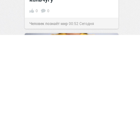
0
0
Человек познаёт мир
00:52
Сегодня
Зачем на пульте столько
кнопок, хотя большинством из
них мы не пользуемся
0
0
Человек познаёт мир
00:53
Сегодня