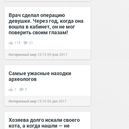
позитива!
00:29
19 янв 2018
Врач сделал операцию
девушке. Через год, когда она
вошла в кабинет, он не мог
поверить своим глазам!
119
21
Интересный мир
10:15
09 фев 2017
Самые ужасные находки
археологов
1
5
Интересный мир
13:10
05 дек 2017
Хозяева долго искали своего
кота, а когда нашли — не