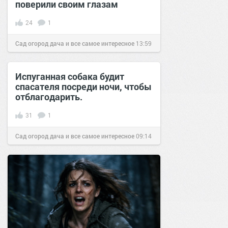
поверили своим глазам
24
1
Сад огород дача и все самое интересное
13:59
07 дек 2016
Испуганная собака будит
спасателя посреди ночи, чтобы
отблагодарить.
31
1
Сад огород дача и все самое интересное
09:14
29 окт 2016