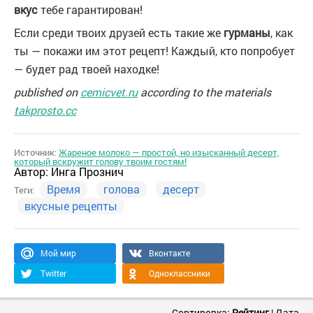
вкус
тебе гарантирован!
Если среди твоих друзей есть такие же
гурманы
, как
ты — покажи им этот рецепт! Каждый, кто попробует
— будет рад твоей находке!
published on
cemicvet.ru
according to the materials
takprosto.cc
Источник:
Жареное молоко — простой, но изысканный десерт,
который вскружит голову твоим гостям!
Автор:
Инга Прознич
Время
голова
десерт
Теги:
вкусные рецепты
Мой мир
Вконтакте
Twitter
Одноклассники
Сортировка:
Рейтинг
|
Дата