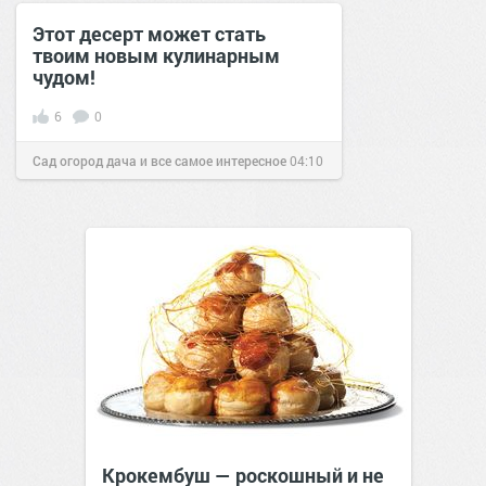
сайт.
23:55
18 июн 2024
Этот десерт может стать
твоим новым кулинарным
чудом!
6
0
Сад огород дача и все самое интересное
04:10
16 янв 2017
Крокембуш — роскошный и не