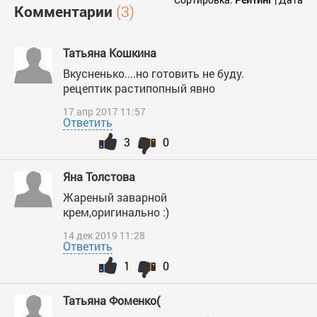
Комментарии
(3)
Татьяна Кошкина
Вкусненько....но готовить не буду.
рецептик растипопный явно
17 апр 2017 11:57
Ответить
3
0
Яна Толстова
Жареный заварной
крем,оригинально :)
14 дек 2019 11:28
Ответить
1
0
Татьяна Фоменко(