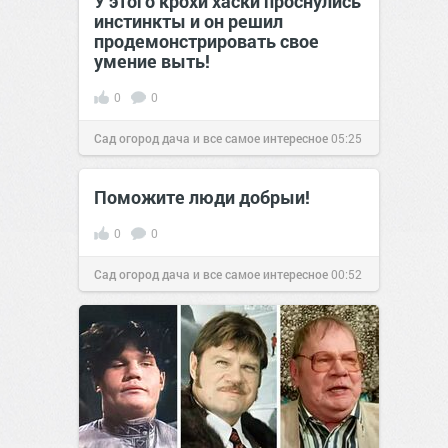
У этого крохи хаски проснулись
инстинкты и он решил
продемонстрировать свое
умение выть!
0
0
Сад огород дача и все самое интересное
05:25
05 дек 2016
Поможите люди добрыи!
0
0
Сад огород дача и все самое интересное
00:52
23 июн 2016