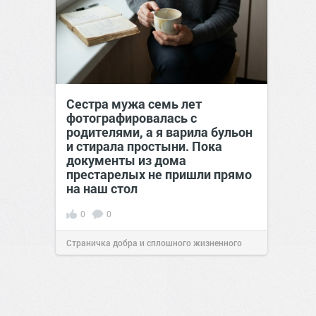
Сестра мужа семь лет
фотографировалась с
родителями, а я варила бульон
и стирала простыни. Пока
документы из дома
престарелых не пришли прямо
на наш стол
0
0
Страничка добра и сплошного жизненного
позитива!
00:29
07 авг 2026