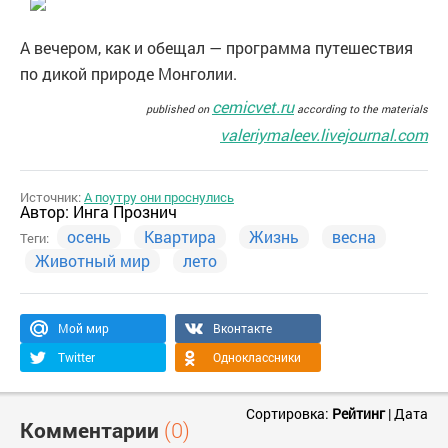
А вечером, как и обещал — программа путешествия
по дикой природе Монголии.
cemicvet.ru
published on
according to the materials
valeriymaleev.livejournal.com
Источник:
А поутру они проснулись
Автор:
Инга Прознич
осень
Квартира
Жизнь
весна
Теги:
Животный мир
лето
Мой мир
Вконтакте
Twitter
Одноклассники
Сортировка:
Рейтинг
|
Дата
Комментарии
(0)