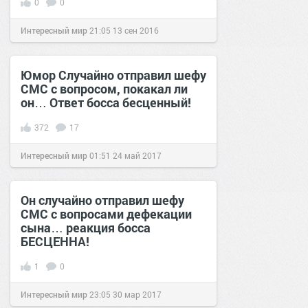
0
0
Интересный мир
21:05
13 сен 2016
Юмор Случайно отправил шефу
СМС с вопросом, покакал ли
он… Ответ босса бесценный!
372
17
Интересный мир
01:51
24 май 2017
Он случайно отправил шефу
СМС с вопросами дефекации
сына… реакция босса
БЕСЦЕННА!
1
0
Интересный мир
23:05
30 мар 2017