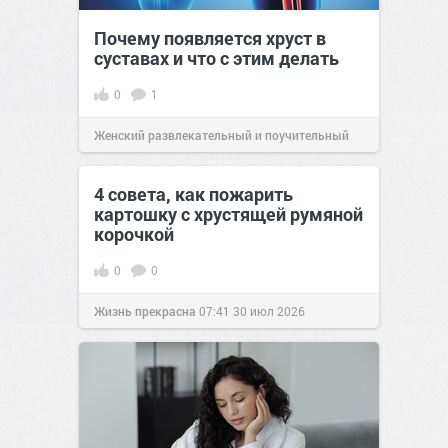
Почему появляется хруст в
суставах и что с этим делать
0
1
Женский развлекательный и поучительный
сайт.
22:35
24 окт 2024
4 совета, как пожарить
картошку с хрустящей румяной
корочкой
0
0
Жизнь прекрасна
07:41
30 июл 2026