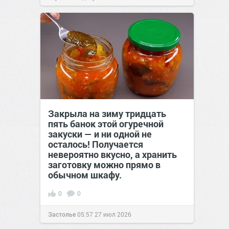
позитива!
22:38
25 июл 2026
Закрыла на зиму тридцать
пять банок этой огуречной
закуски — и ни одной не
осталось! Получается
невероятно вкусно, а хранить
заготовку можно прямо в
обычном шкафу.
0
0
Застолье
05:57
27 июл 2026