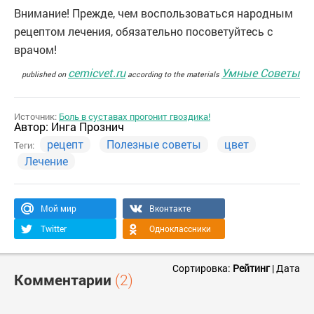
Внимание! Прежде, чем воспользоваться народным
рецептом лечения, обязательно посоветуйтесь с
врачом!
cemicvet.ru
Умные Советы
published on
according to the materials
Источник:
Боль в суставах прогонит гвоздика!
Автор:
Инга Прознич
рецепт
Полезные советы
цвет
Теги:
Лечение
Мой мир
Вконтакте
Twitter
Одноклассники
Сортировка:
Рейтинг
|
Дата
Комментарии
(2)