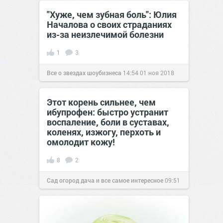
сайт.
22:48
22 сен 2024
"Хуже, чем зубная боль": Юлия
Началова о своих страданиях
из-за неизлечимой болезни
1
3
Все о звездах шоубизнеса
14:54
01 ноя 2018
Этот корень сильнее, чем
ибупрофен: быстро устранит
воспаление, боли в суставах,
коленях, изжогу, перхоть и
омолодит кожу!
8
2
Сад огород дача и все самое интересное
09:51
13 дек 2018