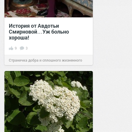
История от Авдотьи
Смирновой…Уж больно
хороша!
9
3
Страничка добра и сплошного жизненного
позитива!
20:19
20 авг 2024