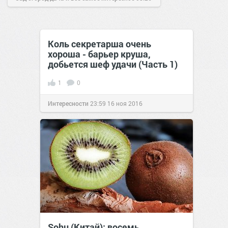
17 май 2018
Коль секретарша очень
хороша - барьер круша,
добьется шеф удачи (Часть 1)
1
0
Интересности
23:59
16 ноя 2016
Sohu (Китай): восемь