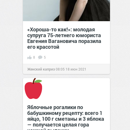
«Хороша-то как!»: молодая
супруга 75-летнего юмориста
Евгения Вагановича поразила
его красотой
8
5
Женский каприз
08:05
18 июн 2021
Яблочные рогалики по
бабушкиному рецепту: всего 1
яйцо, 100 г сметаны и 3 яблока
— получается целая гора