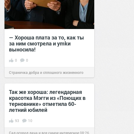
— Хороша плата за то, как ты
за ним смотрела и уmkи
выносила!
0
0
Страничка добра и сплошного жизненного
позитива!
16:20
11 апр 2025
Так же хороша: легендарная
красотка Мэгги из «Поющих в
терновнике» отметила 60-
летний юбилей
93
10
Сад огород дача и все самое интересное
08:26