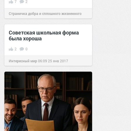
7
2
Страничка добра и сплошного жизненного
позитива!
23:00
09 дек 2021
Советская школьная форма
была хороша
2
0
Интересный мир
06:09
25 янв 2017