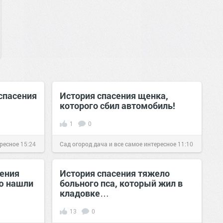
спасения
История спасения щенка,
которого сбил автомобиль!
1
0
ересное
15:24
Сад огород дача и все самое интересное
11:10
30 мар 2017
сения
История спасения тяжело
ю нашли
больного пса, который жил в
кладовке…
13
0