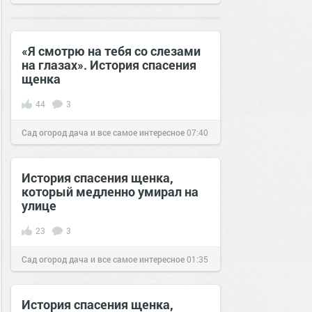
14 окт 2016
«Я смотрю на тебя со слезами
на глазах». История спасения
щенка
44
3
Сад огород дача и все самое интересное
07:40
10 авг 2016
История спасения щенка,
который медленно умирал на
улице
23
3
Сад огород дача и все самое интересное
01:35
28 авг 2016
История спасения щенка,