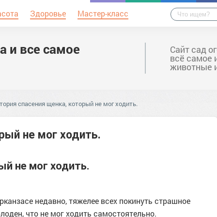
асота
Здоровье
Мастер-класс
а и все самое
Сайт сад о
всё самое 
животные 
тория спасения щенка, который не мог ходить.
рый не мог ходить.
ый не мог ходить.
Арканзасе недавно, тяжелее всех покинуть страшное
лоден, что не мог ходить самостоятельно.