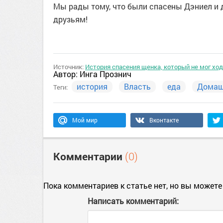
Мы рады тому, что были спасены Дэниел и д
друзьям!
Источник:
История спасения щенка, который не мог ход
Автор:
Инга Прознич
история
Власть
еда
Домаш
Теги:
Мой мир
Вконтакте
Комментарии
(0)
Пока комментариев к статье нет, но вы можете
Написать комментарий: