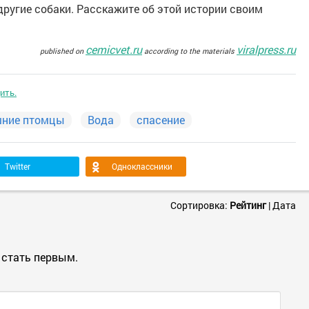
ругие собаки. Расскажите об этой истории своим
cemicvet.ru
viralpress.ru
published on
according to the materials
ить.
ние птомцы
Вода
спасение
Twitter
Одноклассники
Сортировка:
Рейтинг
|
Дата
 стать первым.