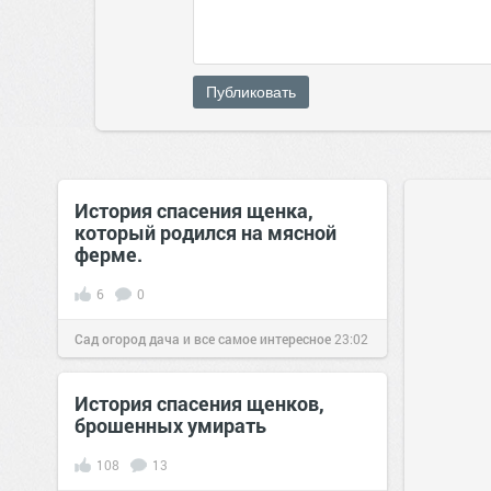
Публиковать
История спасения щенка,
который родился на мясной
ферме.
6
0
Сад огород дача и все самое интересное
23:02
03 ноя 2016
История спасения щенков,
брошенных умирать
108
13