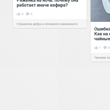
Ряженка на ночь: почему она
работает иначе кефира?
0
0
Страничка добра и сплошного жизненного
Ошибка
позитива!
00:28
Вчера
Как на
чайные
1
0
Человек п
0
0