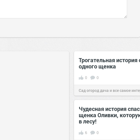
Трогательная история 
одного щенка
0
0
Сад огород дача и все самое инт
20 окт 2016
Чудесная история спа
щенка Оливки, котору
в лесу!
6
0