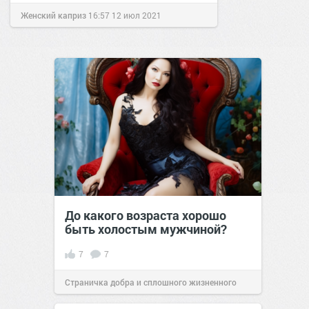
Женский каприз
16:57
12 июл 2021
До какого возраста хорошо
быть холостым мужчиной?
7
7
Страничка добра и сплошного жизненного
позитива!
09:00
03 июн 2023