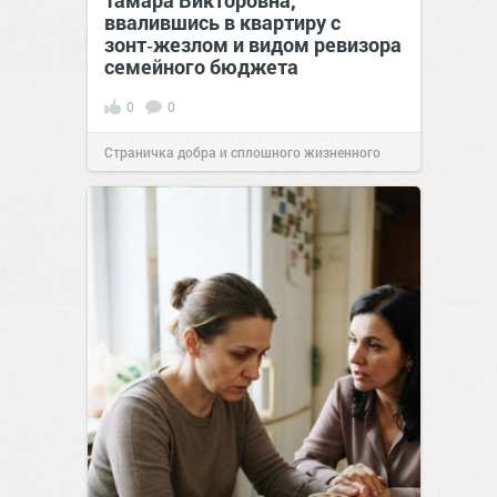
Тамара Викторовна,
ввалившись в квартиру с
зонт‑жезлом и видом ревизора
семейного бюджета
0
0
Страничка добра и сплошного жизненного
позитива!
17:38
Вчера