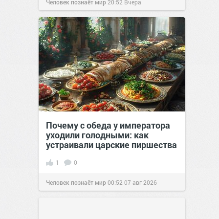
Человек познаёт мир
20:52
Вчера
Почему с обеда у императора
уходили голодными: как
устраивали царские пиршества
1
0
Человек познаёт мир
00:52
07 авг 2026