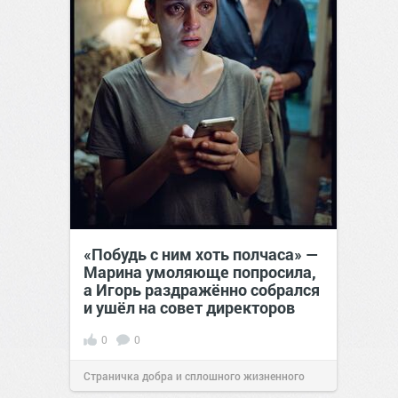
«Побудь с ним хоть полчаса» —
Марина умоляюще попросила,
а Игорь раздражённо собрался
и ушёл на совет директоров
0
0
Страничка добра и сплошного жизненного