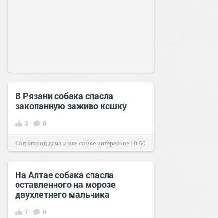
В Рязани собака спасла
закопанную заживо кошку
3
0
Сад огород дача и все самое интересное
10:50
02 окт 2016
На Алтае собака спасла
оставленного на морозе
двухлетнего мальчика
7
0