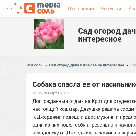
Отношения
Рецепты
Кр
Сад огород дач
интересное
Вся соль
»
Сад огород дача и все самое интересное
»
Со
Собака спасла ее от насильник
04:05 29 марта 2016
Долгожданный отдых на Крит для студентк
настоящий кошмар. Девушка решила сходить 
К Джорджии подошли двое мужчин и предлож
один из них повел себя агрессивно и начал 
неподалеку от Джорджии, вскочила и зарыча