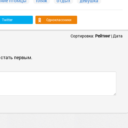
ние птомцы
пляж
отдых
девушка
Twitter
Одноклассники
Сортировка:
Рейтинг
|
Дата
 стать первым.