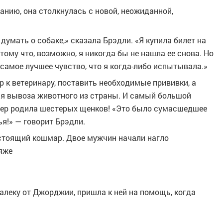
нию, она столкнулась с новой, неожиданной,
 думать о собаке,» сказала Брэдли. «Я купила билет на
ому что, возможно, я никогда бы не нашла ее снова. Но
 самое лучшее чувство, что я когда-либо испытывала.»
 к ветеринару, поставить необходимые прививки, а
ля вывоза животного из страны. И самый большой
пер родила шестерых щенков! «Это было сумасшедшее
ья!» — говорит Брэдли.
стоящий кошмар. Двое мужчин начали нагло
ляже
алеку от Джорджии, пришла к ней на помощь, когда