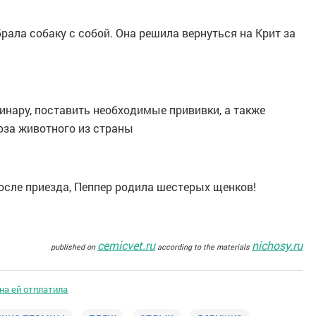
брала собаку с собой. Она решила вернуться на Крит за
инару, поставить необходимые прививки, а также
оза животного из страны
сле приезда, Пеппер родила шестерых щенков!
cemicvet.ru
nichosy.ru
published on
according to the materials
она ей отплатила