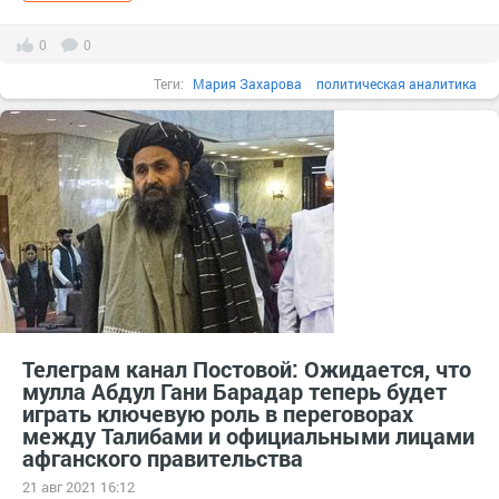
0
0
Теги:
Мария Захарова
политическая аналитика
реальная политика
Вопрос
Захаров
теперь
автор
американский
Телеграм канал Постовой: Ожидается, что
мулла Абдул Гани Барадар теперь будет
играть ключевую роль в переговорах
между Талибами и официальными лицами
афганского правительства
21 авг 2021 16:12