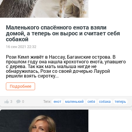
Маленького спасённого енота взяли
домой, а теперь он вырос и считает себя
собакой
16 сен 2021 22:32
Рози Кемп живёт в Нассау, Багамские острова. В
прошлом году она нашла крохотного енота, упавшего
с дерева. Так как мать малыша нигде не
обнаружилась, Рози со своей дочерью Лаурой
решили взять сиротку...
Подробнее
3
0
Теги:
енот
маленький
себя
собака
теперь