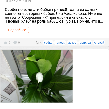
31 июл 2021 23:19
Особенно если эти бабки принесёт одна из самых
хайпо-генераторных бабок, Лия Ахеджакова. Именно
её театр "Современник" пригласил в спектакль
"Первый хлеб" на роль бабушки Нурии. Помня, что в...
Подробнее
0
0
Теги:
бабка
теперь
автор
актриса
Андрей