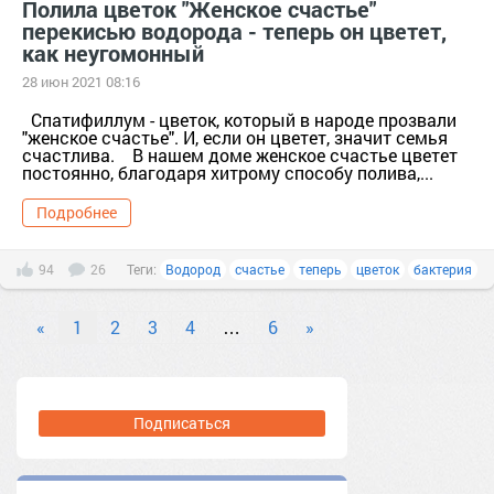
Полила цветок "Женское счастье"
перекисью водорода - теперь он цветет,
как неугомонный
28 июн 2021 08:16
Спатифиллум - цветок, который в народе прозвали
"женское счастье". И, если он цветет, значит семья
счастлива. В нашем доме женское счастье цветет
постоянно, благодаря хитрому способу полива,...
Подробнее
94
26
Теги:
Водород
счастье
теперь
цветок
бактерия
«
1
2
3
4
…
6
»
Подписаться