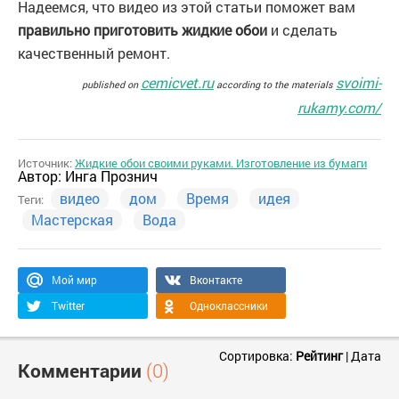
Надеемся, что видео из этой статьи поможет вам
правильно приготовить жидкие обои
и сделать
качественный ремонт.
cemicvet.ru
svoimi-
published on
according to the materials
rukamy.com/
Источник:
Жидкие обои своими руками. Изготовление из бумаги
Автор:
Инга Прознич
видео
дом
Время
идея
Теги:
Мастерская
Вода
Мой мир
Вконтакте
Twitter
Одноклассники
Сортировка:
Рейтинг
|
Дата
Комментарии
(0)