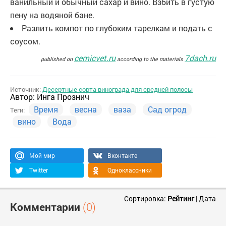
ванильный и обычный сахар и вино. Взбить в густую
пену на водяной бане.
Разлить компот по глубоким тарелкам и подать с
соусом.
cemicvet.ru
7dach.ru
published on
according to the materials
Источник:
Десертные сорта винограда для средней полосы
Автор:
Инга Прознич
Время
весна
ваза
Сад огрод
Теги:
вино
Вода
Мой мир
Вконтакте
Twitter
Одноклассники
Сортировка:
Рейтинг
|
Дата
Комментарии
(0)