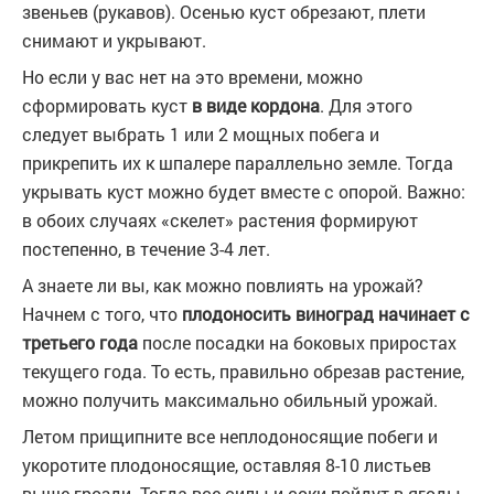
звеньев (рукавов). Осенью куст обрезают, плети
снимают и укрывают.
Но если у вас нет на это времени, можно
сформировать куст
в виде кордона
. Для этого
следует выбрать 1 или 2 мощных побега и
прикрепить их к шпалере параллельно земле. Тогда
укрывать куст можно будет вместе с опорой. Важно:
в обоих случаях «скелет» растения формируют
постепенно, в течение 3-4 лет.
А знаете ли вы, как можно повлиять на урожай?
Начнем с того, что
плодоносить виноград начинает с
третьего года
после посадки на боковых приростах
текущего года. То есть, правильно обрезав растение,
можно получить максимально обильный урожай.
Летом прищипните все неплодоносящие побеги и
укоротите плодоносящие, оставляя 8-10 листьев
выше грозди. Тогда все силы и соки пойдут в ягоды.