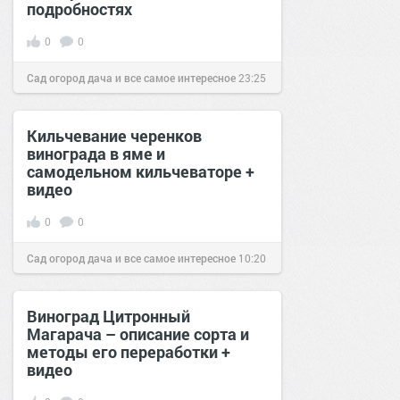
подробностях
0
0
Сад огород дача и все самое интересное
23:25
28 мар 2016
Кильчевание черенков
винограда в яме и
самодельном кильчеваторе +
видео
0
0
Сад огород дача и все самое интересное
10:20
18 дек 2016
Виноград Цитронный
Магарача – описание сорта и
методы его переработки +
видео