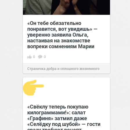
«Он тебе обязательно
понравится, вот увидишь» —
уверенно заявила Ольга,
настаивая на знакомстве
вопреки сомнениям Марии
0
0
Страничка добра и сплошного жизненного
позитива!
12:38
Вчера
«Свёклу теперь покупаю
килограммами!»: салат
«Графиня» затмил даже
«Селёдку под шубой» — гости
сразу требуют рецепт