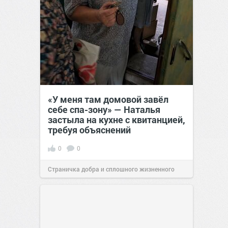
«У меня там домовой завёл
себе спа-зону» — Наталья
застыла на кухне с квитанцией,
требуя объяснений
0
0
Страничка добра и сплошного жизненного
позитива!
00:28
07 авг 2026