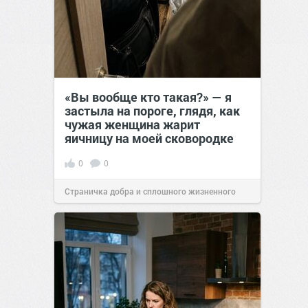
«Вы вообще кто такая?» — я
застыла на пороге, глядя, как
чужая женщина жарит
яичницу на моей сковородке
0
0
Страничка добра и сплошного жизненного
позитива!
11:38
Вчера