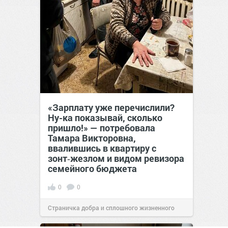
«Зарплату уже перечислили?
Ну-ка показывай, сколько
пришло!» — потребовала
Тамара Викторовна,
ввалившись в квартиру с
зонт‑жезлом и видом ревизора
семейного бюджета
0
0
Страничка добра и сплошного жизненного
позитива!
17:38
08 авг 2026