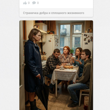
0
0
Страничка добра и сплошного жизненного
позитива!
13:38
Вчера