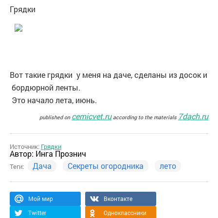
Грядки
Вот такие грядки у меня на даче, сделаны из досок и
бордюрной ленты.
Это начало лета, июнь.
cemicvet.ru
7dach.ru
published on
according to the materials
Источник:
Грядки
Автор:
Инга Прознич
Дача
Секреты огородника
лето
Теги:
Мой мир
Вконтакте
Twitter
Одноклассники