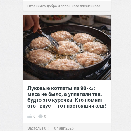
Страничка добра и сплошного жизненного
позитива!
15:38
07 авг 2026
Луковые котлеты из 90-х»:
мяса не было, а уплетали так,
будто это курочка! Кто помнит
этот вкус — тот настоящий олд!
0
0
Застолье
01:11
07 авг 2026