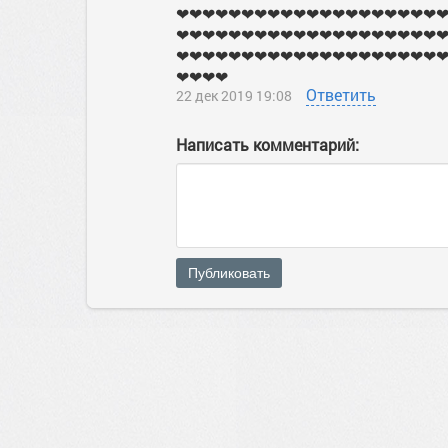
❤❤❤❤❤❤❤❤❤❤❤❤❤❤❤❤❤❤❤❤
❤❤❤❤❤❤❤❤❤❤❤❤❤❤❤❤❤❤❤❤
❤❤❤❤❤❤❤❤❤❤❤❤❤❤❤❤❤❤❤❤
❤❤❤❤
Ответить
22 дек 2019 19:08
Написать комментарий:
Публиковать