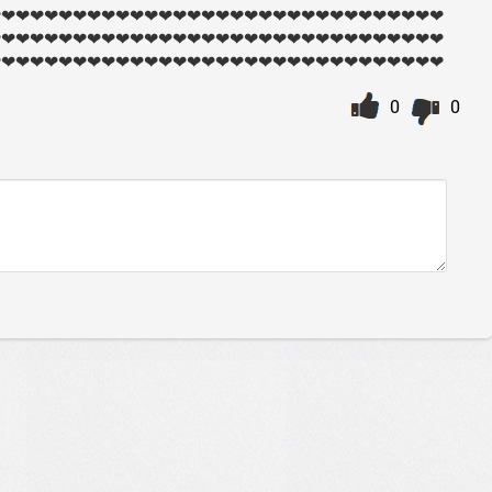
❤❤❤❤❤❤❤❤❤❤❤❤❤❤❤❤❤❤❤❤❤❤❤❤❤❤❤❤❤❤❤❤
❤❤❤❤❤❤❤❤❤❤❤❤❤❤❤❤❤❤❤❤❤❤❤❤❤❤❤❤❤❤❤❤
❤❤❤❤❤❤❤❤❤❤❤❤❤❤❤❤❤❤❤❤❤❤❤❤❤❤❤❤❤❤❤❤
0
0