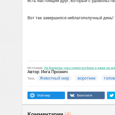
есть настоящий друг, который с удовольст
Вот так завершился неблагополучный день!
Источник:
На бордюре тихо сидел котёнок и даже не м
Автор:
Инга Прознич
Животный мир
воротник
голо
Теги:
Мой мир
Вконтакте
Комментарии
(4)