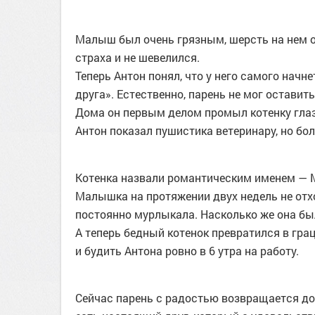
Малыш был очень грязным, шерсть на нем об
страха и не шевелился.
Теперь Антон понял, что у него самого начн
друга». Естественно, парень не мог оставит
Дома он первым делом промыл котенку глаз
Антон показал пушистика ветеринару, но бол
Котенка назвали романтическим именем — 
Малышка на протяжении двух недель не отхо
постоянно мурлыкала. Насколько же она бы
А теперь бедный котенок превратился в грац
и будить Антона ровно в 6 утра на работу.
Сейчас парень с радостью возвращается дом