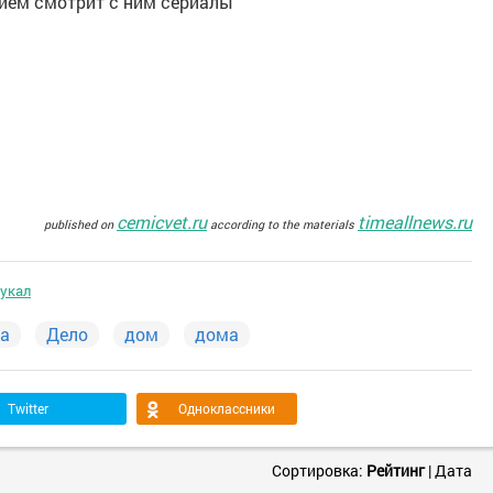
вием смотрит с ним сериалы
cemicvet.ru
timeallnews.ru
published on
according to the materials
яукал
ва
Дело
дом
дома
Twitter
Одноклассники
Сортировка:
Рейтинг
|
Дата