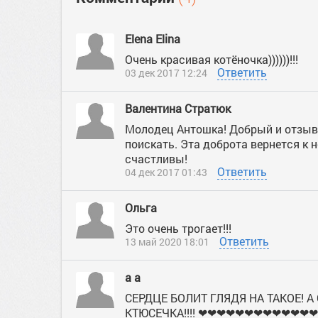
Еlena Elina
Очень красивая котёночка))))))!!!
Ответить
03 дек 2017 12:24
Валентина Стратюк
Молодец Антошка! Добрый и отзывч
поискать. Эта доброта вернется к н
счастливы!
Ответить
04 дек 2017 01:43
Ольга
Это очень трогает!!!
Ответить
13 май 2020 18:01
a a
СЕРДЦЕ БОЛИТ ГЛЯДЯ НА ТАКОЕ! 
КТЮСЕЧКА!!!! ❤❤❤❤❤❤❤❤❤