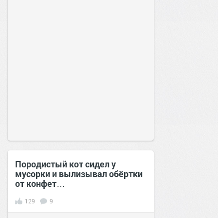
Породистый кот сидел у
мусорки и вылизывал обёртки
от конфет…
129
9