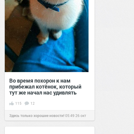
Во время похорон к нам
прибежал котёнок, который
тут же начал нас удивлять
115
12
Здесь только хорошие новости!
05:49
26 окт
2020