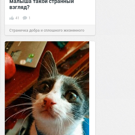
малыша такой странный
взгляд?
41
1
Страничка добра и сплошного жизненного
позитива!
23:57
26 фев 2018