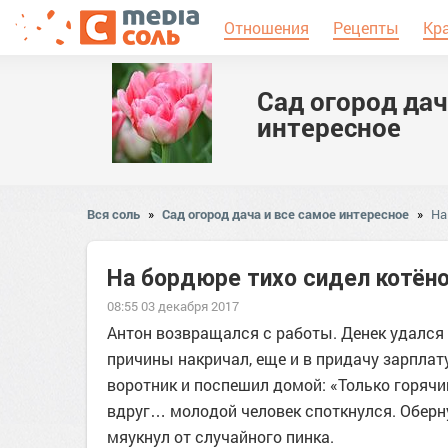
Отношения
Рецепты
Кр
Сад огород дач
интересное
Вся соль
»
Сад огород дача и все самое интересное
»
На
На бордюре тихо сидел котёно
08:55 03 декабря 2017
Антон возвращался с работы. Денек удался 
причины накричал, еще и в придачу зарплату
воротник и поспешил домой: «Только горячий
вдруг… молодой человек споткнулся. Оберну
мяукнул от случайного пинка.