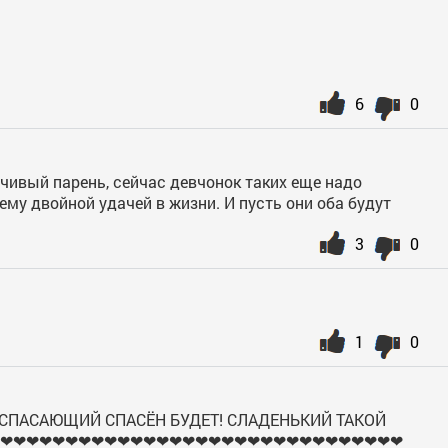
6
0
ивый парень, сейчас девчонок таких еще надо
ему двойной удачей в жизни. И пусть они оба будут
3
0
1
0
А СПАСАЮЩИЙ СПАСЁН БУДЕТ! СЛАДЕНЬКИЙ ТАКОЙ
❤❤❤❤❤❤❤❤❤❤❤❤❤❤❤❤❤❤❤❤❤❤❤❤❤❤❤❤❤❤❤❤❤❤❤