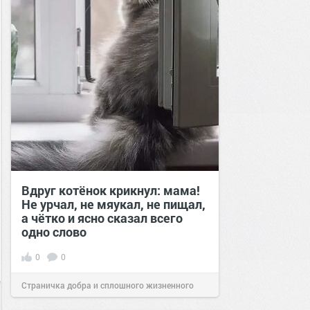
Вдруг котёнок крикнул: мама!
Не урчал, не мяукал, не пищал,
а чётко и ясно сказал всего
одно слово
0
0
Страничка добра и сплошного жизненного
позитива!
22:02
10 июл 2024