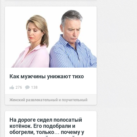
Как мужчины унижают тихо
276
138
Женский развлекательный и поучительный
сайт.
12:28
12 май 2020
На дороге сидел полосатый
котёнок. Его подобрали и
обогрели, только… почему у