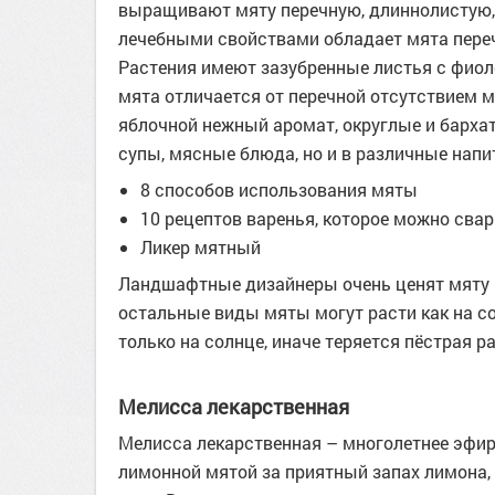
выращивают мяту перечную, длиннолистую,
лечебными свойствами обладает мята переч
Растения имеют зазубренные листья с фиол
мята отличается от перечной отсутствием м
яблочной нежный аромат, округлые и бархат
супы, мясные блюда, но и в различные нап
8 способов использования мяты
10 рецептов варенья, которое можно сва
Ликер мятный
Ландшафтные дизайнеры очень ценят мяту п
остальные виды мяты могут расти как на сол
только на солнце, иначе теряется пёстрая р
Мелисса лекарственная
Мелисса лекарственная – многолетнее эфир
лимонной мятой за приятный запах лимона,