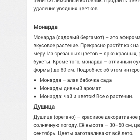
ценится лимонный котовник. Продлить цвете
удаление увядших цветков.
Монарда
Монарда (садовый бергамот) – это эфиромас
вкусовое растение. Прекрасно растёт как на 
меру. Из срезанных цветов – ярко-красных,
букеты. Кроме того, монарда – отличный су
формы) до 80 см. Подробнее об этом интере
Монарда – алая бабочка сада
Монарды дивный аромат
Монарда: чай и цветок! Все о растении.
Душица
Душица (орегано) – красивое декоративное
солнечную погоду. Её высота – 30–60 см, ц
сентябрь. Цветы заготавливают всё лето.