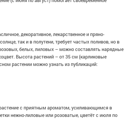
ние (с июня по август) помогает своевременное
личное, декоративное, лекарственное и пряно-
солнце, так и в полутени, требует частых поливов, но в
 розовых, белых, лиловых – можно составлять нарядные
хоцвет. Высота растений – от 35 см (карликовые
сном растении можно узнать из публикаций:
 растение с приятным ароматом, усиливающимся в
ветки нежно-лиловые или розоватые, цветёт с июля по