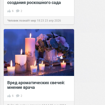
создания роскошного сада
6
2
Человек познаёт мир
18:23
23 апр 2026
Вред ароматических свечей:
мнение врача
6
2