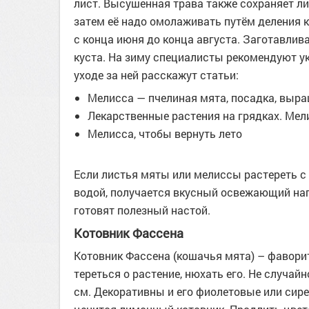
лист. Высушенная трава также сохраняет ли
затем её надо омолаживать путём деления к
с конца июня до конца августа. Заготавлива
куста. На зиму специалисты рекомендуют 
уходе за ней расскажут статьи:
Мелисса — пчелиная мята, посадка, выр
Лекарственные растения на грядках. Мел
Мелисса, чтобы вернуть лето
Если листья мяты или мелиссы растереть с
водой, получается вкусный освежающий нап
готовят полезный настой.
Котовник Фассена
Котовник Фассена (кошачья мята) – фаворит 
тереться о растение, нюхать его. Не случай
см. Декоративны и его фиолетовые или сире