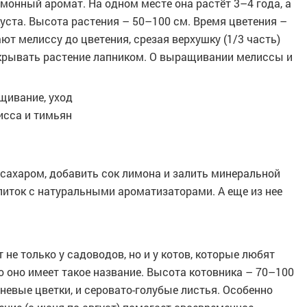
монный аромат. На одном месте она растёт 3–4 года, а
уста. Высота растения – 50–100 см. Время цветения –
ют мелиссу до цветения, срезая верхушку (1/3 часть)
укрывать растение лапником. О выращивании мелиссы и
ащивание, уход
исса и тимьян
 сахаром, добавить сок лимона и залить минеральной
иток с натуральными ароматизаторами. А еще из нее
не только у садоводов, но и у котов, которые любят
но оно имеет такое название. Высота котовника – 70–100
невые цветки, и серовато-голубые листья. Особенно