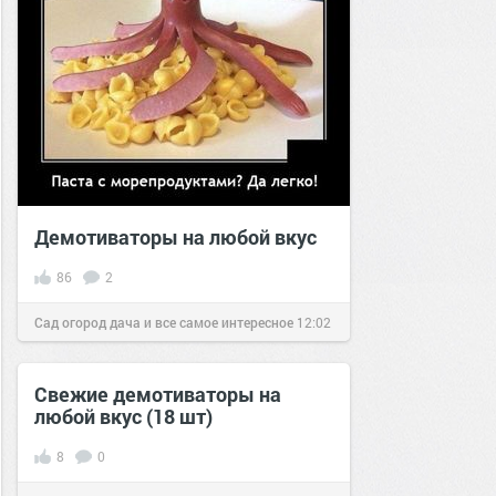
Демотиваторы на любой вкус
86
2
Сад огород дача и все самое интересное
12:02
10 сен 2021
Свежие демотиваторы на
любой вкус (18 шт)
8
0