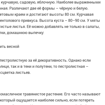
 курчавую, садовую, яблочную. Наиболее выраженными
ная. Различают две её формы – чёрную и белую.
етовым краем и достигают высоты 80 см. Курчавая
ентолового привкуса. Высота куста – 80–90 см. У мяты
истые листья. Её можно добавлять не только в салаты,
итки, домашнюю выпечку:
рить весной
естролистную за её декоративность. Однако если
нце, так и в тени и полутени, то пестролистная –
асцветка листьев.
омасличное травянистое растение. Его часто называют
 который ощущается наиболее сильно, если потереть