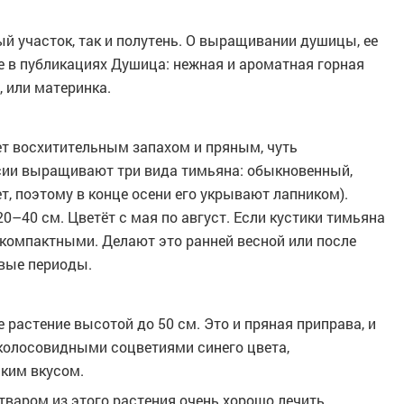
й участок, так и полутень. О выращивании душицы, ее
е в публикациях Душица: нежная и ароматная горная
, или материнка.
ет восхитительным запахом и пряным, чуть
сии выращивают три вида тимьяна: обыкновенный,
т, поэтому в конце осени его укрывают лапником).
0–40 см. Цветёт с мая по август. Если кустики тимьяна
 компактными. Делают это ранней весной или после
ивые периоды.
 растение высотой до 50 см. Это и пряная приправа, и
 колосовидными соцветиями синего цвета,
ким вкусом.
тваром из этого растения очень хорошо лечить