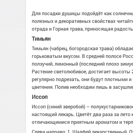
Для посадки душицы подойдёт как солнечны
полезных и декоративных свойствах читайт
отрада и Горная трава, приносящая радость
Тимьян
Тимьян (чабрец, богородская трава) облада
горьковатым вкусом. В средней полосе Рос
ползучий, лимонный (последний плохо зимуе
Растение светолюбивое, достигает высоты 2
регулярно подрезать, они будут плотными и
цветения. Полив необходим лишь в засушл
Иссоп
Иссоп (синий зверобой) – полукустарниковое
настоящий лекарь. Цветёт два раза за лето
отличающимися приятным ароматом и терп
Слева направо: 1. Шалфей лекарственный. О