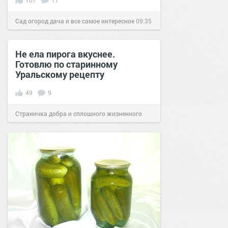
107
11
Сад огород дача и все самое интересное
09:35
27 фев 2019
Не ела пирога вкуснее.
Готовлю по старинному
Уральскому рецепту
49
9
Страничка добра и сплошного жизненного
позитива!
09:12
18 ноя 2019