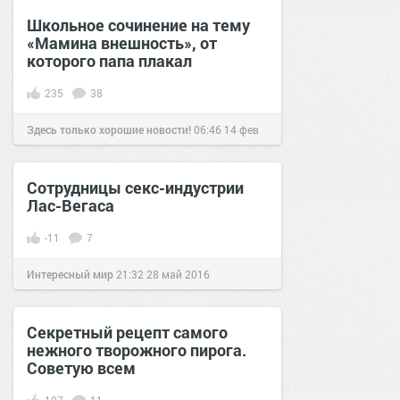
Школьное сочинение на тему
«Мамина внешность», от
которого папа плакал
235
38
Здесь только хорошие новости!
06:46
14 фев
2021
Сотрудницы секс-индустрии
Лас-Вегаса
-11
7
Интересный мир
21:32
28 май 2016
Секретный рецепт самого
нежного творожного пирога.
Советую всем