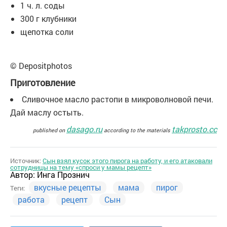
1 ч. л. соды
300 г клубники
щепотка соли
© Depositphotos
Приготовление
Сливочное масло растопи в микроволновой печи.
Дай маслу остыть.
dasago.ru
takprosto.cc
published on
according to the materials
Источник:
Сын взял кусок этого пирога на работу, и его атаковали
сотрудницы на тему «спроси у мамы рецепт»
Автор:
Инга Прознич
вкусные рецепты
мама
пирог
Теги:
работа
рецепт
Сын