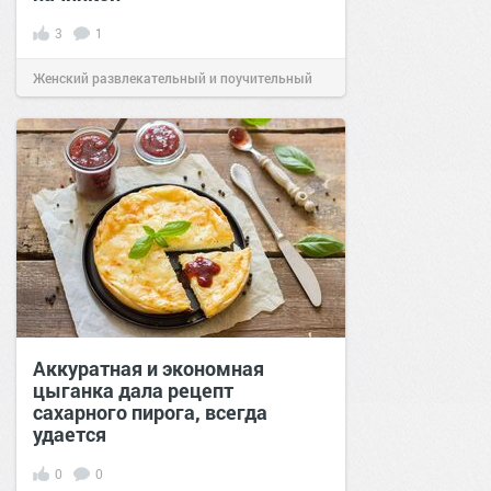
3
1
Женский развлекательный и поучительный
сайт.
23:48
27 июл 2024
Аккуратная и экономная
цыганка дала рецепт
сахарного пирога, всегда
удается
0
0