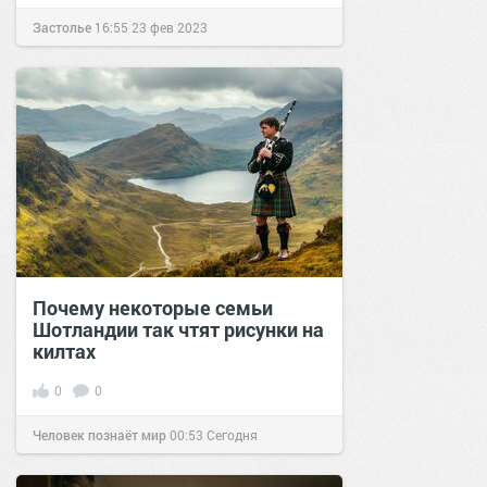
Застолье
16:55
23 фев 2023
Почему некоторые семьи
Шотландии так чтят рисунки на
килтах
0
0
Человек познаёт мир
00:53
Сегодня