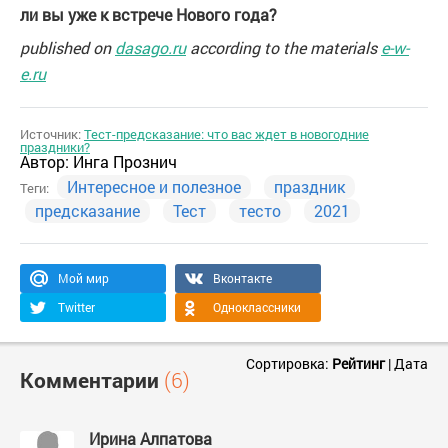
ли вы уже к встрече Нового года?
published on
dasago.ru
according to the materials
e-w-
e.ru
Источник:
Тест-предсказание: что вас ждет в новогодние
праздники?
Автор:
Инга Прознич
Интересное и полезное
праздник
Теги:
предсказание
Тест
тесто
2021
Мой мир
Вконтакте
Twitter
Одноклассники
Сортировка:
Рейтинг
|
Дата
Комментарии
(6)
Ирина Алпатова