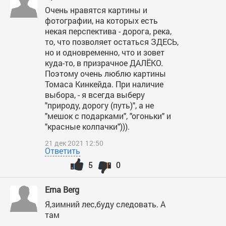
Очень нравятся картины и
фотографии, на которых есть
некая перспектива - дорога, река,
то, что позволяет остаться ЗДЕСЬ,
но и одновременно, что и зовет
куда-то, в призрачное ДАЛЁКО.
Поэтому очень люблю картины
Томаса Кинкейда. При наличие
выбора, - я всегда выберу
"природу, дорогу (путь)", а не
"мешок с подарками", "огоньки" и
"красные колпачки"))).
21 дек 2021 12:50
Ответить
5
0
Erna Berg
Я,зимний лес,буду следовать. А
там