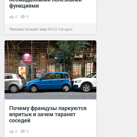
функциями
0
0
Человек познаёт мир
00:52
Сегодня
Почему французы паркуются
впритык и зачем таранят
соседей
0
0