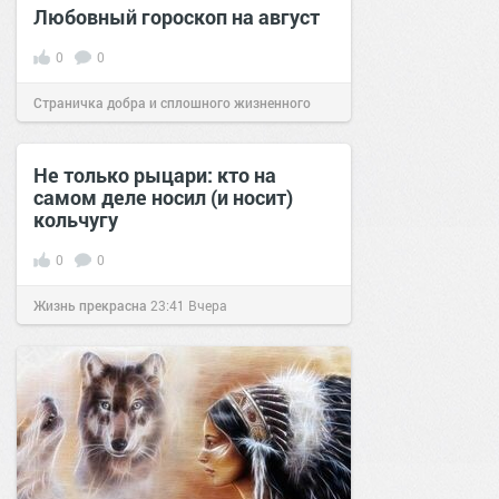
Любовный гороскоп на август
0
0
Страничка добра и сплошного жизненного
позитива!
00:29
Сегодня
Не только рыцари: кто на
самом деле носил (и носит)
кольчугу
0
0
Жизнь прекрасна
23:41
Вчера