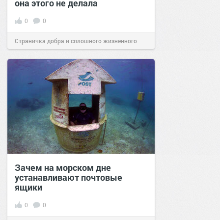
она этого не делала
0
0
Страничка добра и сплошного жизненного
позитива!
00:29
Сегодня
Зачем на морском дне
устанавливают почтовые
ящики
0
0