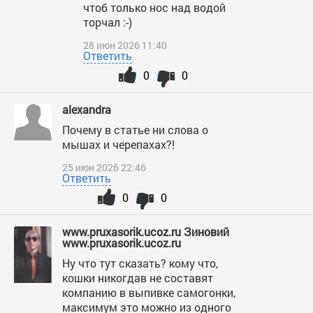
чтоб только нос над водой
торчал :-)
28 июн 2026 11:40
Ответить
0
0
alexandra
Почему в статье ни слова о
мышах и черепахах?!
25 июн 2026 22:46
Ответить
0
0
www.pruxasorik.ucoz.ru Зиновий
www.pruxasorik.ucoz.ru
Ну что тут сказать? кому что,
кошки никогдав не составят
компанию в выпивке самогонки,
максимум это можно из одного