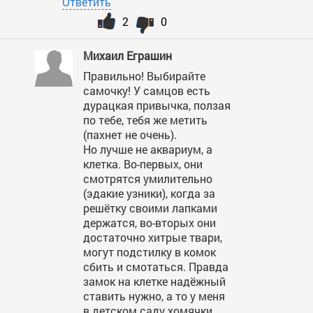
Ответить
2
0
Михаил Еграшин
Правильно! Выбирайте
самочку! У самцов есть
дурацкая привычка, ползая
по тебе, тебя же метить
(пахнет не очень).
Но лучше не аквариум, а
клетка. Во-первых, они
смотрятся умилительно
(эдакие узники), когда за
решётку своими лапками
держатся, во-вторых они
достаточно хитрые твари,
могут подстилку в комок
сбить и смотаться. Правда
замок на клетке надёжный
ставить нужно, а то у меня
в детском саду хомячки