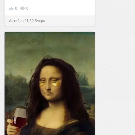
0
0
Артобоз
01:50
Вчера