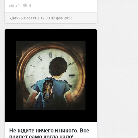
24
4
УДачные советы
12:00
02 фев 2023
Не ждите ничего и никого. Все
придет само когда надо!