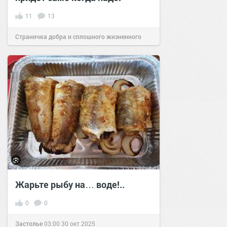
11
13
Страничка добра и сплошного жизненного
позитива!
17:03
11 дек 2023
Жарьте рыбу на… воде!..
0
0
Застолье
03:00
30 окт 2025