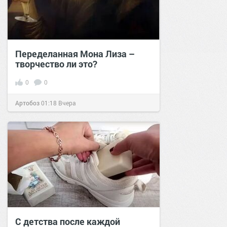
Переделанная Мона Лиза –
творчество ли это?
0
0
Артобоз
01:18
Вчера
С детства после каждой